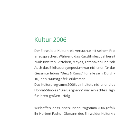
Kultur 2006
Der Ehrwalder Kulturkreis versuchte mit seinem Pro
anzusprechen. Während das Kurzfilmfestival bereits
"Kulturwelten - Azteken, Mayas, Totonaken und Yaki
Auch das Bildhauersymposium war nicht nur für das 
Gesamterlebnis "Berg & Kunst" für alle sein. Dur
10,- den "Kunstgipfel" erklimmen.
Das Kulturprogramm 2006 beinhaltete nicht nur die
Horvát-Stückes "Die Bergbahn" war ein echtes Highl
für ihren großen Erfolg.
Wir hoffen, dass Ihnen unser Programm 2006 gefall
Ihr Herbert Fuchs - Obmann des Ehrwalder Kulturkr