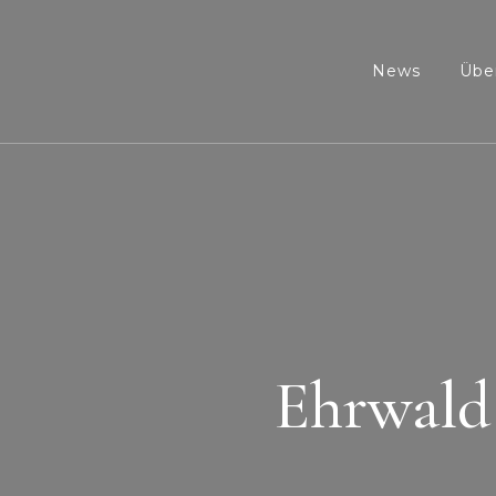
News
Übe
Ehrwald 