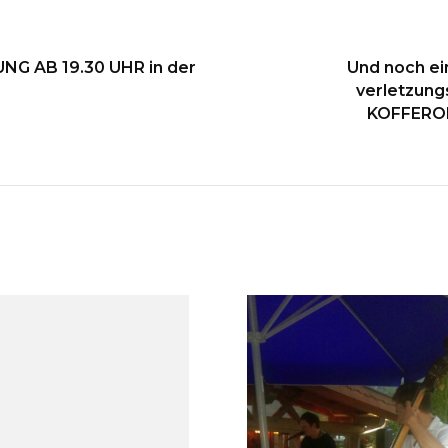
on
G AB 19.30 UHR in der
Und noch ei
verletzung
KOFFEROR