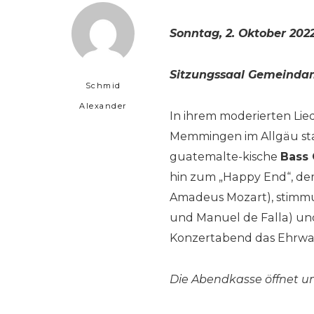
Sonntag, 2. Oktober 2022
Sitzungssaal Gemeindamt
Schmid
Alexander
In ihrem moderierten Lie
Memmingen im Allgäu 
guatemalte-kische
Bass 
hin zum „Happy End“, dem
Amadeus Mozart), stimmun
und Manuel de Falla) un
Konzertabend das Ehrwa
Die Abendkasse öffnet um 