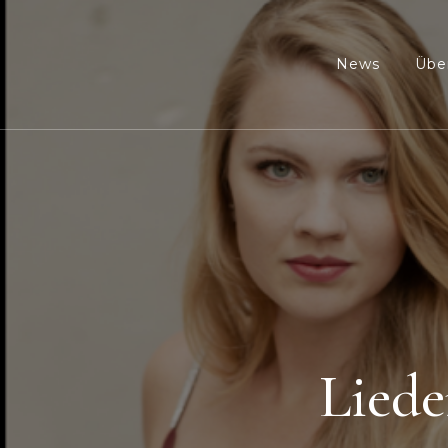
News
Übe
Lied