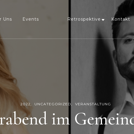
r Uns
Events
Retrospektive
Kontakt
2022
UNCATEGORIZED
VERANSTALTUNG
erabend im Gemein