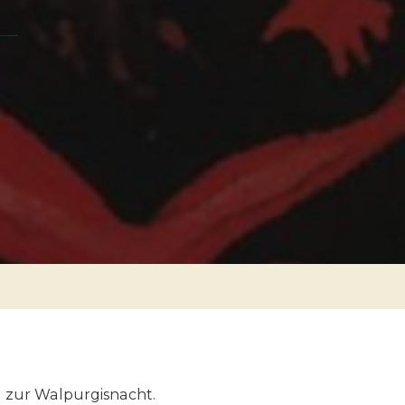
d zur Walpurgisnacht.