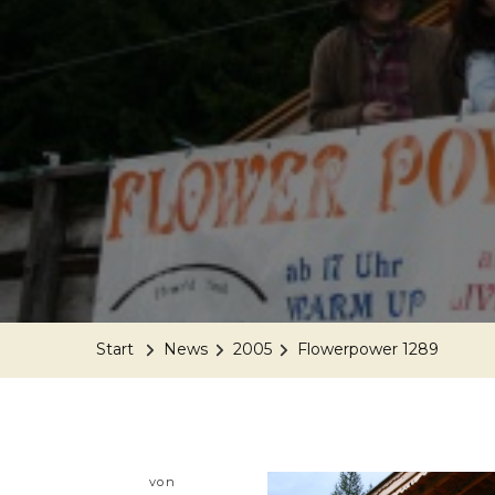
Start
News
2005
Flowerpower 1289
von