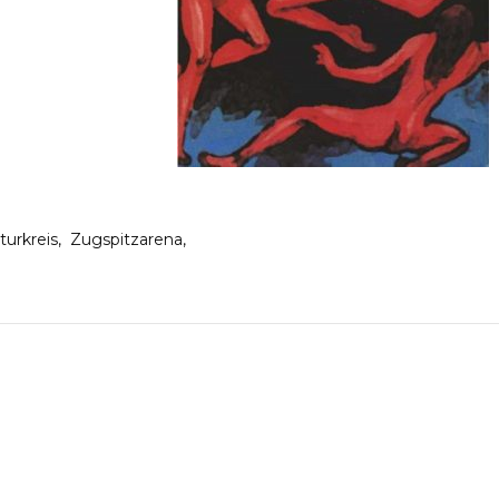
turkreis
Zugspitzarena
on