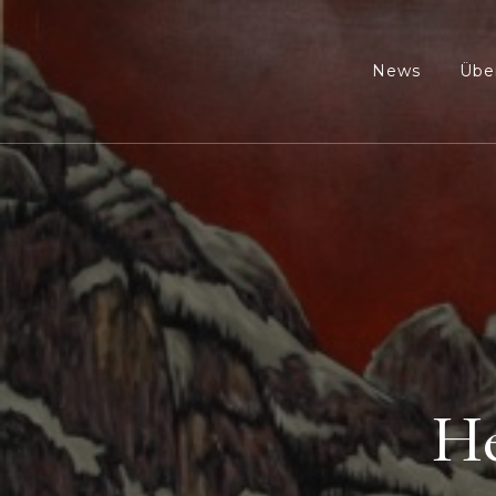
News
Übe
He