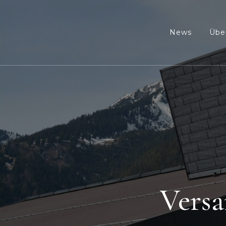
News
Übe
Versa