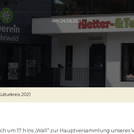
Am
24.06.2021
lturkreis 2021
euch um 17 h ins „Wall“ zur Hauptversammlung unseres Ve